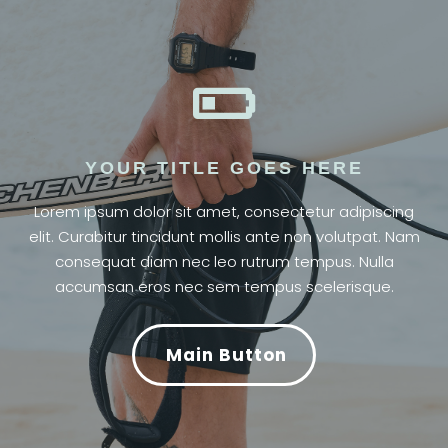

YOUR TITLE GOES HERE
Lorem ipsum dolor sit amet, consectetur adipiscing
elit. Curabitur tincidunt mollis ante non volutpat. Nam
consequat diam nec leo rutrum tempus. Nulla
accumsan eros nec sem tempus scelerisque.
Main Button