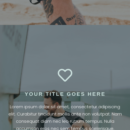

YOUR TITLE GOES HERE
Lorem ipsum dolor sit amet, consectetur adipiscing
elit. Curabitur tincidunt mollis ante non volutpat. Nam
consequat diam nec leo rutrum tempus. Nulla
accumsan eros nec sem tempus scelerisque.