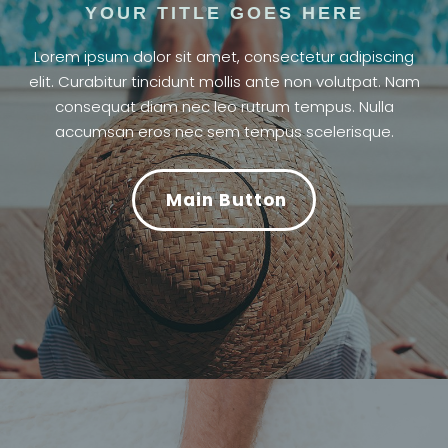
YOUR TITLE GOES HERE
Lorem ipsum dolor sit amet, consectetur adipiscing
elit. Curabitur tincidunt mollis ante non volutpat. Nam
consequat diam nec leo rutrum tempus. Nulla
accumsan eros nec sem tempus scelerisque.
Main Button